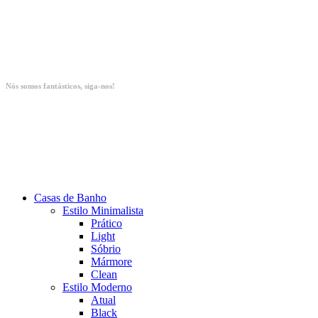
Nós somos fantásticos, siga-nos!
Casas de Banho
Estilo Minimalista
Prático
Light
Sóbrio
Mármore
Clean
Estilo Moderno
Atual
Black