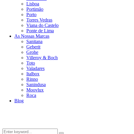
Lisboa
Portimão
Porto
Torres Vedras
Viana do Castelo
Ponte de Lima
As Nossas Marcas
Sanitana
Geberit
Grohe
Villeroy & Boch
Toto
Valadares
Italbox
Rinno
Sanindusa
Moovlux
Roca
Blog