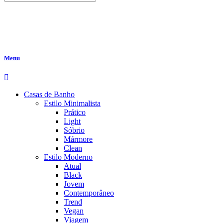
Menu
Casas de Banho
Estilo Minimalista
Prático
Light
Sóbrio
Mármore
Clean
Estilo Moderno
Atual
Black
Jovem
Contemporâneo
Trend
Vegan
Viagem