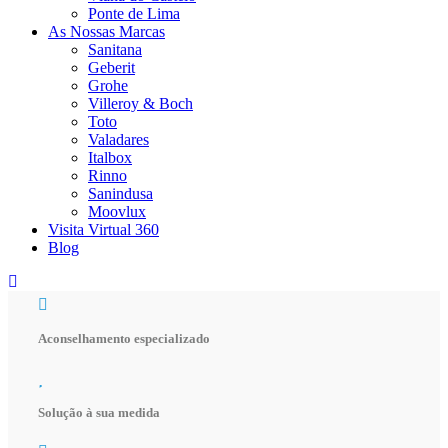
Ponte de Lima
As Nossas Marcas
Sanitana
Geberit
Grohe
Villeroy & Boch
Toto
Valadares
Italbox
Rinno
Sanindusa
Moovlux
Visita Virtual 360
Blog
Aconselhamento especializado
Solução à sua medida