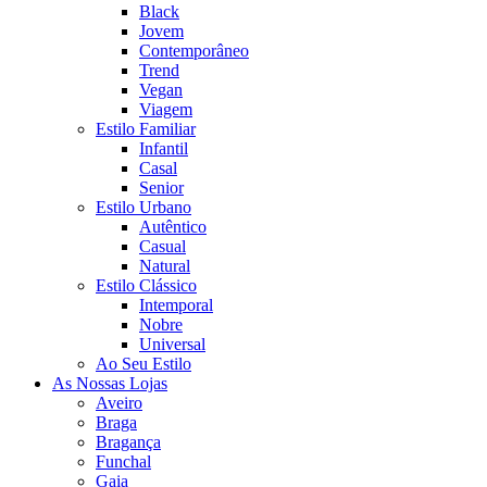
Black
Jovem
Contemporâneo
Trend
Vegan
Viagem
Estilo Familiar
Infantil
Casal
Senior
Estilo Urbano
Autêntico
Casual
Natural
Estilo Clássico
Intemporal
Nobre
Universal
Ao Seu Estilo
As Nossas Lojas
Aveiro
Braga
Bragança
Funchal
Gaia