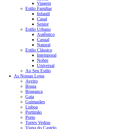
Viagem
Estilo Familiar
Infantil
Casal
Senior
Estilo Urbano
Autêntico
Casual
Natural
Estilo Clássico
Intemporal
Nobre
Universal
Ao Seu Estilo
As Nossas Lojas
Aveiro
Braga
Bragança
Gaia
Guimarães
Lisboa
Portimão
Porto
Torres Vedras
Viana do Castelo