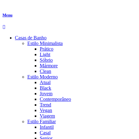
Menu
Casas de Banho
Estilo Minimalista
Prático
Light
Sóbrio
Mármore
Clean
Estilo Moderno
Atual
Black
Jovem
Contemporâneo
Trend
Vegan
Viagem
Estilo Familiar
Infantil
Casal
Senior