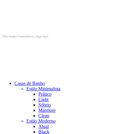
Nós somos fantásticos, siga-nos!
Casas de Banho
Estilo Minimalista
Prático
Light
Sóbrio
Mármore
Clean
Estilo Moderno
Atual
Black