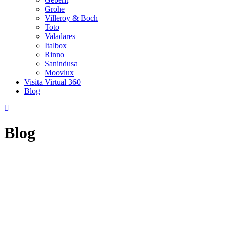
Grohe
Villeroy & Boch
Toto
Valadares
Italbox
Rinno
Sanindusa
Moovlux
Visita Virtual 360
Blog
Blog