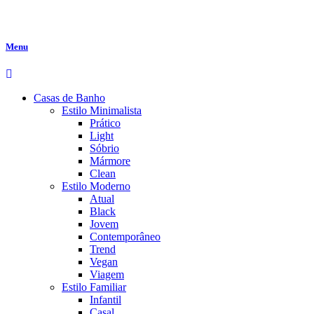
Menu
Casas de Banho
Estilo Minimalista
Prático
Light
Sóbrio
Mármore
Clean
Estilo Moderno
Atual
Black
Jovem
Contemporâneo
Trend
Vegan
Viagem
Estilo Familiar
Infantil
Casal