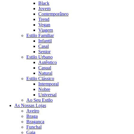
Black
Jovem
Contemporâneo
Trend
Vegan
Viagem
Estilo Familiar
Infantil
Casal
Senior
Estilo Urbano
Autêntico
Casual
Natural
Estilo Clássico
Intemporal
Nobre
Universal
Ao Seu Estilo
As Nossas Lojas
Aveiro
Braga
Bragança
Funchal
Gaia