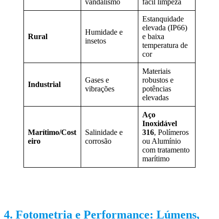
vandalismo
fácil limpeza
Estanquidade
elevada (IP66)
Humidade e
Rural
e baixa
insetos
temperatura de
cor
Materiais
Gases e
robustos e
Industrial
vibrações
potências
elevadas
Aço
Inoxidável
Marítimo/Cost
Salinidade e
316
, Polímeros
eiro
corrosão
ou Alumínio
com tratamento
marítimo
4. Fotometria e Performance: Lúmens,