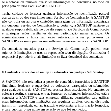
se a colocar ou remover quaisquer informações ou conteúdos, no todo ou
parte pelo critério exclusivo da SANITOP.
Tenha cuidado ao fornecer qualquer informação de identificação pessoal
acerca de si ou dos seus filhos num Serviço de Comunicação. A SANITOP
não controla ou aprova o conteúdo, mensagens ou informação encontrada
em qualquer Serviço de Comunicação e, portanto, a SANITOP isenta-se de
qualquer responsabilidade no que diz respeito aos Serviços de Comunicação
e quaisquer ações resultantes da sua participação nesses serviços. Os
administradores e hosts não estão autorizados a ser porta-vozes da
SANITOP e as suas opiniões não refletem necessariamente as da SANITOP.
Os conteúdos enviados para um Serviço de Comunicação podem estar
sujeitos às limitações de uso, na reprodução e/ou divulgação. O utilizador é
responsável por aderir a tais limitações se fizer download dos conteúdos.
8. Conteúdos fornecidos à Sanitop ou colocados em qualquer Site Sanitop
A SANITOP não reivindica a posse de conteúdos fornecidos à SANITOP
(incluindo feedback e sugestões) ou colocados, carregados ou submetidos
para qualquer site da SANITOP ou seus serviços associados. No entanto, ao
colocar (posting), carregar, entrar, fornecer ou submeter informações, está a
conceder à SANITOP e suas empresas afiliadas, permissões para utilizar
essas informações, sem limitações aos seguintes direitos: copiar, distribuir,
transmitir, reproduzir, editar, traduzir e reformatar a informação fornecida;
e para publicar o seu nome em relação ao que foi submetido.