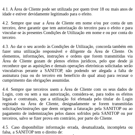
4.1. A Área de Cliente pode ser utilizada por quem tiver 18 ou mais anos de
idade e estiver devidamente legitimado para o efeito.
4.2. Sempre que usar a Área de Cliente em nome e/ou por conta de um
terceiro, deve garantir que tem autorização do terceiro para o efeito e para
vincular-se às presentes Condições de Utilização em nome e ou por conta do
terceiro.
4.3. Ao dar o seu acordo às Condições de Utilização, concorda também em
fazer uma utilização responsável e diligente da Área de Cliente. Os
elementos, informações, instruções e ordens que forem transmitidas via
Área de Cliente gozam de plenos efeitos jurídicos, pelo que desde já
reconhece que as aquisições e demais operações eletrónicas solicitadas serão
vinculativas perante a SANITOP, não podendo ser alegada a falta de
assinatura (sua ou do terceiro em benefício do qual atua) para recusar o
cumprimento das obrigações assumidas.
4.4. Sempre que terceiros usem a Área de Cliente com os seus dados de
Login, com ou sem a sua autorização, considera-se, para todos os efeitos
legais e contratuais, que a utilização foi efetuada pelo titular do Login
registado na Área de Cliente, designadamente se forem transmitidas
solicitações/instruções que deem origem a faturação pela SANITOP ou ao
pagamento de indemnizações pelos danos sofridos pela SANITOP ou por
terceiros, salvo se fizer prova em contrário, por parte do Cliente.
4.5. Caso disponibilize informação errada, desatualizada, incompleta ou
falsa, a SANITOP tem o direito de: