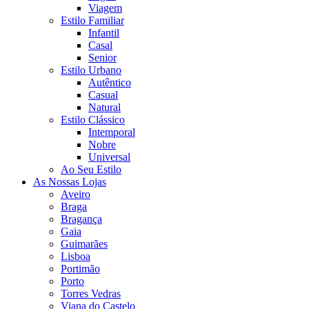
Viagem
Estilo Familiar
Infantil
Casal
Senior
Estilo Urbano
Autêntico
Casual
Natural
Estilo Clássico
Intemporal
Nobre
Universal
Ao Seu Estilo
As Nossas Lojas
Aveiro
Braga
Bragança
Gaia
Guimarães
Lisboa
Portimão
Porto
Torres Vedras
Viana do Castelo