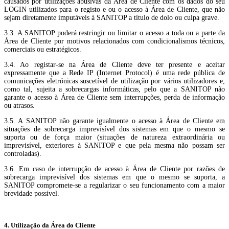
causados por utilizações abusivas da Área de Cliente com os dados do seu
LOGIN utilizados para o registo e ou o acesso à Área de Cliente, que não
sejam diretamente imputáveis à SANITOP a título de dolo ou culpa grave.
3.3. A SANITOP poderá restringir ou limitar o acesso a toda ou a parte da
Área de Cliente por motivos relacionados com condicionalismos técnicos,
comerciais ou estratégicos.
3.4. Ao registar-se na Área de Cliente deve ter presente e aceitar
expressamente que a Rede IP (Internet Protocol) é uma rede pública de
comunicações eletrónicas suscetível de utilização por vários utilizadores e,
como tal, sujeita a sobrecargas informáticas, pelo que a SANITOP não
garante o acesso à Área de Cliente sem interrupções, perda de informação
ou atrasos.
3.5. A SANITOP não garante igualmente o acesso à Área de Cliente em
situações de sobrecarga imprevisível dos sistemas em que o mesmo se
suporta ou de força maior (situações de natureza extraordinária ou
imprevisível, exteriores à SANITOP e que pela mesma não possam ser
controladas).
3.6. Em caso de interrupção de acesso à Área de Cliente por razões de
sobrecarga imprevisível dos sistemas em que o mesmo se suporta, a
SANITOP compromete-se a regularizar o seu funcionamento com a maior
brevidade possível.
4. Utilização da Área do Cliente