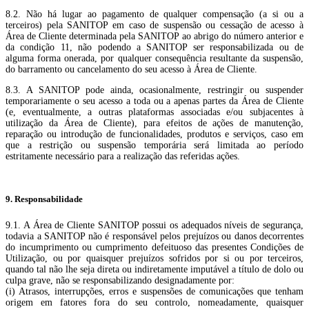
8.2. Não há lugar ao pagamento de qualquer compensação (a si ou a
terceiros) pela SANITOP em caso de suspensão ou cessação de acesso à
Área de Cliente determinada pela SANITOP ao abrigo do número anterior e
da condição 11, não podendo a SANITOP ser responsabilizada ou de
alguma forma onerada, por qualquer consequência resultante da suspensão,
do barramento ou cancelamento do seu acesso à Área de Cliente.
8.3. A SANITOP pode ainda, ocasionalmente, restringir ou suspender
temporariamente o seu acesso a toda ou a apenas partes da Área de Cliente
(e, eventualmente, a outras plataformas associadas e/ou subjacentes à
utilização da Área de Cliente), para efeitos de ações de manutenção,
reparação ou introdução de funcionalidades, produtos e serviços, caso em
que a restrição ou suspensão temporária será limitada ao período
estritamente necessário para a realização das referidas ações.
9. Responsabilidade
9.1. A Área de Cliente SANITOP possui os adequados níveis de segurança,
todavia a SANITOP não é responsável pelos prejuízos ou danos decorrentes
do incumprimento ou cumprimento defeituoso das presentes Condições de
Utilização, ou por quaisquer prejuízos sofridos por si ou por terceiros,
quando tal não lhe seja direta ou indiretamente imputável a título de dolo ou
culpa grave, não se responsabilizando designadamente por:
(i) Atrasos, interrupções, erros e suspensões de comunicações que tenham
origem em fatores fora do seu controlo, nomeadamente, quaisquer