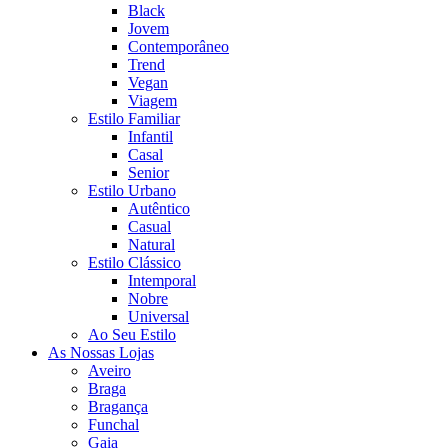
Black
Jovem
Contemporâneo
Trend
Vegan
Viagem
Estilo Familiar
Infantil
Casal
Senior
Estilo Urbano
Autêntico
Casual
Natural
Estilo Clássico
Intemporal
Nobre
Universal
Ao Seu Estilo
As Nossas Lojas
Aveiro
Braga
Bragança
Funchal
Gaia