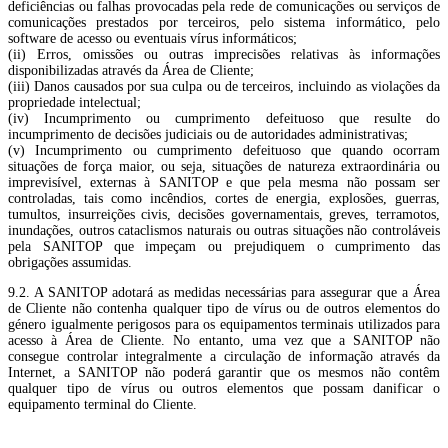
deficiências ou falhas provocadas pela rede de comunicações ou serviços de
comunicações prestados por terceiros, pelo sistema informático, pelo
software de acesso ou eventuais vírus informáticos;
(ii) Erros, omissões ou outras imprecisões relativas às informações
disponibilizadas através da Área de Cliente;
(iii) Danos causados por sua culpa ou de terceiros, incluindo as violações da
propriedade intelectual;
(iv) Incumprimento ou cumprimento defeituoso que resulte do
incumprimento de decisões judiciais ou de autoridades administrativas;
(v) Incumprimento ou cumprimento defeituoso que quando ocorram
situações de força maior, ou seja, situações de natureza extraordinária ou
imprevisível, externas à SANITOP e que pela mesma não possam ser
controladas, tais como incêndios, cortes de energia, explosões, guerras,
tumultos, insurreições civis, decisões governamentais, greves, terramotos,
inundações, outros cataclismos naturais ou outras situações não controláveis
pela SANITOP que impeçam ou prejudiquem o cumprimento das
obrigações assumidas.
9.2. A SANITOP adotará as medidas necessárias para assegurar que a Área
de Cliente não contenha qualquer tipo de vírus ou de outros elementos do
género igualmente perigosos para os equipamentos terminais utilizados para
acesso à Área de Cliente. No entanto, uma vez que a SANITOP não
consegue controlar integralmente a circulação de informação através da
Internet, a SANITOP não poderá garantir que os mesmos não contêm
qualquer tipo de vírus ou outros elementos que possam danificar o
equipamento terminal do Cliente.