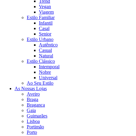
Trend
Vegan
Viagem
Estilo Familiar
Infantil
Casal
Senior
Estilo Urbano
Autêntico
Casual
Natural
Estilo Clássico
Intemporal
Nobre
Universal
Ao Seu Estilo
As Nossas Lojas
Aveiro
Braga
Bragança
Gaia
Guimarães
Lisboa
Portimão
Porto