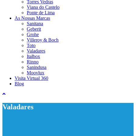
Torres Vedras
Viana do Castelo
Ponte de Lima
As Nossas Marcas
Sanitana
Geberit
Grohe
Villeroy & Boch
Toto
Valadares
Italbox
Rinno
Sanindusa
Moovlux
Visita Virtual 360
Blog
Valadares