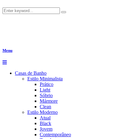
Menu
Casas de Banho
Estilo Minimalista
Prático
Light
Sóbrio
Mármore
Clean
Estilo Moderno
Atual
Black
Jovem
Contemporâneo