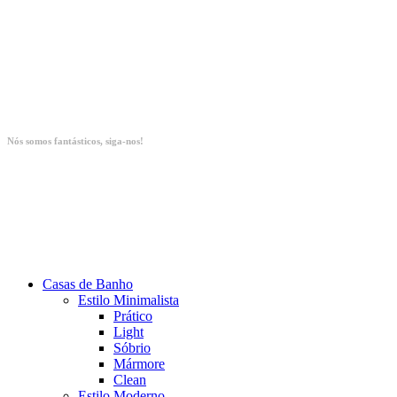
Nós somos fantásticos, siga-nos!
Casas de Banho
Estilo Minimalista
Prático
Light
Sóbrio
Mármore
Clean
Estilo Moderno