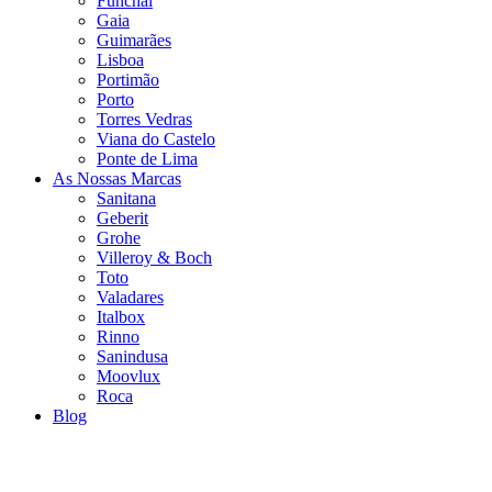
Funchal
Gaia
Guimarães
Lisboa
Portimão
Porto
Torres Vedras
Viana do Castelo
Ponte de Lima
As Nossas Marcas
Sanitana
Geberit
Grohe
Villeroy & Boch
Toto
Valadares
Italbox
Rinno
Sanindusa
Moovlux
Roca
Blog