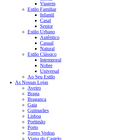
Viagem
Estilo Familiar
Infantil
Casal
Senior
Estilo Urbano
Autêntico
Casual
Natural
Estilo Clássico
Intemporal
Nobre
Universal
Ao Seu Estilo
As Nossas Lojas
Aveiro
Braga
Bragança
Gaia
Guimarães
Lisboa
Portimão
Porto
Torres Vedras
Viana do Castelo