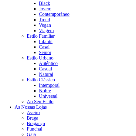
Black
Jovem
Contemporâneo
Trend
Vegan
Viagem
Estilo Familiar
Infantil
Casal
Senior
Estilo Urbano
Autêntico
Casual
Natural
Estilo Clássico
Intemporal
Nobre
Universal
Ao Seu Estilo
As Nossas Lojas
Aveiro
Braga
Bragança
Funchal
Gaia