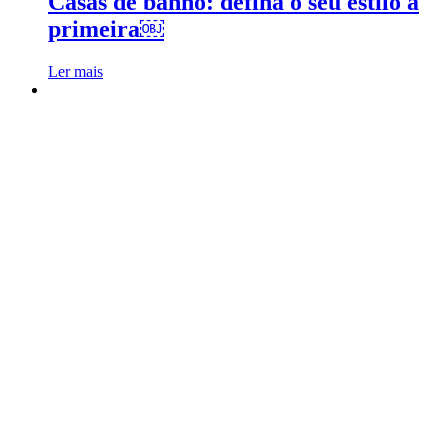
Casas de banho: defina o seu estilo à
primeira￼
Ler mais