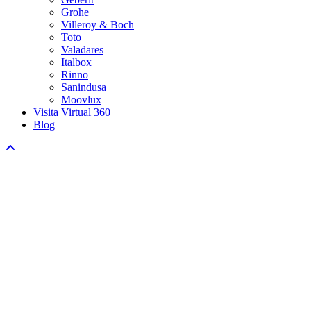
Grohe
Villeroy & Boch
Toto
Valadares
Italbox
Rinno
Sanindusa
Moovlux
Visita Virtual 360
Blog