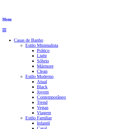
Menu
Casas de Banho
Estilo Minimalista
Prático
Light
Sóbrio
Mármore
Clean
Estilo Moderno
Atual
Black
Jovem
Contemporâneo
Trend
Vegan
Viagem
Estilo Familiar
Infantil
Casal