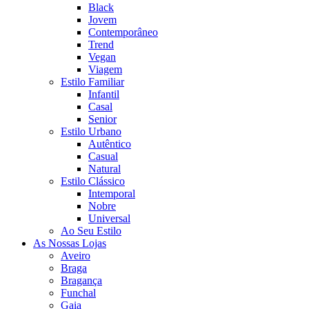
Black
Jovem
Contemporâneo
Trend
Vegan
Viagem
Estilo Familiar
Infantil
Casal
Senior
Estilo Urbano
Autêntico
Casual
Natural
Estilo Clássico
Intemporal
Nobre
Universal
Ao Seu Estilo
As Nossas Lojas
Aveiro
Braga
Bragança
Funchal
Gaia