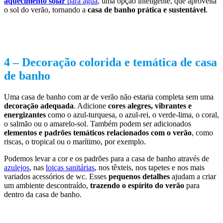
aquecimento solar
para água
, uma opção inteligente, que aproveita
o sol do verão, tornando a
casa de banho prática e sustentável
.
4 –
Decoração colorida e temática de casa
de banho
Uma casa de banho com ar de verão não estaria completa sem uma
decoração adequada
. Adicione
cores alegres, vibrantes e
energizantes
como o azul-turquesa, o azul-rei, o verde-lima, o coral,
o salmão ou o amarelo-sol. Também podem ser adicionados
elementos e padrões temáticos relacionados com o verão
, como
riscas, o tropical ou o marítimo, por exemplo.
Podemos levar a cor e os padrões para a casa de banho através de
azulejos
, nas
loiças sanitárias
, nos têxteis, nos tapetes e nos mais
variados acessórios de wc. Esses
pequenos detalhes
ajudam a criar
um ambiente descontraído,
trazendo o espírito do verão
para
dentro da casa de banho.