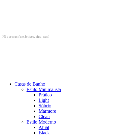
Nós somos fantásticos, siga-nos!
Casas de Banho
Estilo Minimalista
Prático
Light
Sóbrio
Mármore
Clean
Estilo Moderno
Atual
Black