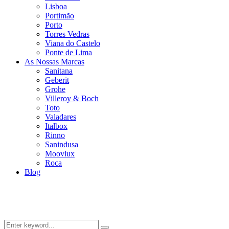
Lisboa
Portimão
Porto
Torres Vedras
Viana do Castelo
Ponte de Lima
As Nossas Marcas
Sanitana
Geberit
Grohe
Villeroy & Boch
Toto
Valadares
Italbox
Rinno
Sanindusa
Moovlux
Roca
Blog