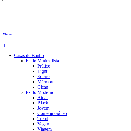
Menu
Casas de Banho
Estilo Minimalista
Prático
Light
Sóbrio
Mármore
Clean
Estilo Moderno
Atual
Black
Jovem
Contemporâneo
Trend
Vegan
Viagem