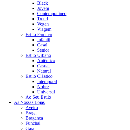
Black
Jovem
Contemporâneo
Trend
Vegan
Viagem
Estilo Familiar
Infantil
Casal
Senior
Estilo Urbano
Autêntico
Casual
Natural
Estilo Clássico
Intemporal
Nobre
Universal
Ao Seu Estilo
As Nossas Lojas
Aveiro
Braga
Bragança
Funchal
Gaia