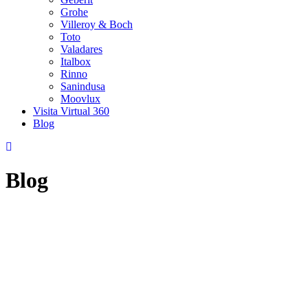
Grohe
Villeroy & Boch
Toto
Valadares
Italbox
Rinno
Sanindusa
Moovlux
Visita Virtual 360
Blog
Blog