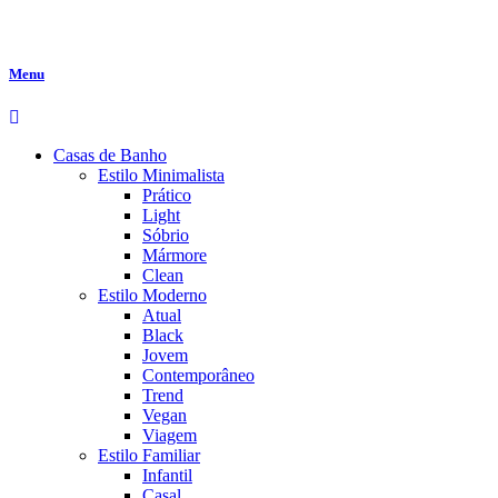
Menu
Casas de Banho
Estilo Minimalista
Prático
Light
Sóbrio
Mármore
Clean
Estilo Moderno
Atual
Black
Jovem
Contemporâneo
Trend
Vegan
Viagem
Estilo Familiar
Infantil
Casal