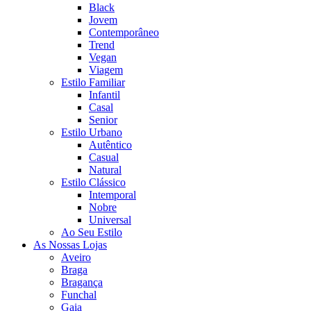
Black
Jovem
Contemporâneo
Trend
Vegan
Viagem
Estilo Familiar
Infantil
Casal
Senior
Estilo Urbano
Autêntico
Casual
Natural
Estilo Clássico
Intemporal
Nobre
Universal
Ao Seu Estilo
As Nossas Lojas
Aveiro
Braga
Bragança
Funchal
Gaia