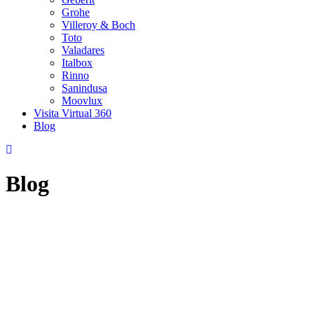
Grohe
Villeroy & Boch
Toto
Valadares
Italbox
Rinno
Sanindusa
Moovlux
Visita Virtual 360
Blog
Blog