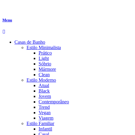
Menu
Casas de Banho
Estilo Minimalista
Prático
Light
Sóbrio
Mármore
Clean
Estilo Moderno
Atual
Black
Jovem
Contemporâneo
Trend
Vegan
Viagem
Estilo Familiar
Infantil
Casal