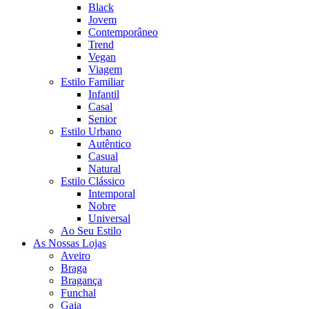
Black
Jovem
Contemporâneo
Trend
Vegan
Viagem
Estilo Familiar
Infantil
Casal
Senior
Estilo Urbano
Autêntico
Casual
Natural
Estilo Clássico
Intemporal
Nobre
Universal
Ao Seu Estilo
As Nossas Lojas
Aveiro
Braga
Bragança
Funchal
Gaia