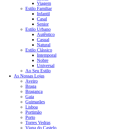
Viagem
Estilo Familiar
Infantil
Casal
Senior
Estilo Urbano
Autêntico
Casual
Natural
Estilo Clássico
Intemporal
Nobre
Universal
Ao Seu Estilo
As Nossas Lojas
Aveiro
Braga
Bragança
Gaia
Guimarães
Lisboa
Portimão
Porto
Torres Vedras
Viana do Castelo