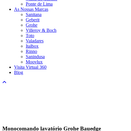
Ponte de Lima
As Nossas Marcas
Sanitana
Geberit
Grohe
Villeroy & Boch
Toto
Valadares
Italbox
Rinno
Sanindusa
Moovlux
Visita Virtual 360
Blog
Monocomando lavatório Grohe Bauedge